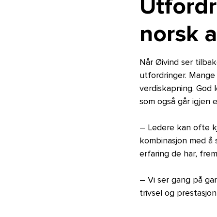
Utfordr
norsk a
Når Øivind ser tilba
utfordringer. Mange 
verdiskapning. God 
som også går igjen e
– Ledere kan ofte kj
kombinasjon med å sti
erfaring de har, fre
– Vi ser gang på gan
trivsel og prestasjon