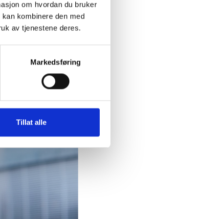
ormasjon om hvordan du bruker
å være en strategisk
om kan kombinere den med
ruk av tjenestene deres.
ksomhetens mål og
Markedsføring
ferdsendring,
tempo.
Tillat alle