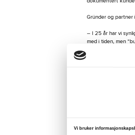
dokumentert kundeti
Gründer og partner i
– I 25 år har vi syn
med i tiden, men “b
trender. Mennesker 
psykologien.
Han legger til at d
behov og kapasitet
– Vi hjelper ledere 
hva kan vente? Ofte
tallerkenen. Da hand
symptombehandling og
perspektiv utenfra, 
Vi bruker informasjonskapsle
situasjoner mer hån