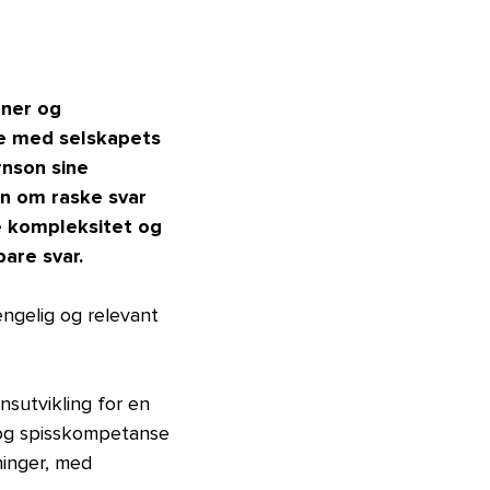
oner og
se med selskapets
rnson sine
en om raske svar
e kompleksitet og
are svar.
engelig og relevant
nsutvikling for en
g og spisskompetanse
ninger, med