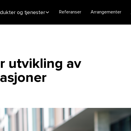
dukter og tjenester
Referanser
Arrangementer
r utvikling av
sasjoner