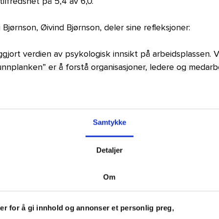
lfredshet på 5,4 av 6,0.
 Bjørnson, Øivind Bjørnson, deler sine refleksjoner:
liggjort verdien av psykologisk innsikt på arbeidsplassen. 
unnplanken” er å forstå organisasjoner, ledere og medarb
og relasjoner består, mens endringene kommer og går. De
e fra dag én har klart å kombinere virksomhetsforståelse
Samtykke
.
å sortere komplekse problemstillinger: hva er viktig, hva
Detaljer
 kommer vi inn når leder eller ledergruppe er overbelas
ler det om å støtte dem i den faktiske situasjonen, samt
Om
 jobber med rotårsaken. Slik bidrar vi til varig endring o
kombinert med solid faglig forankring, gjør at vi kan gjø
r for å gi innhold og annonser et personlig preg,
dterbare.