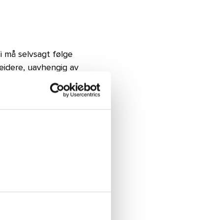
Vi må selvsagt følge
eidere, uavhengig av
t universelle er
, med menneskelige
 må håndteres nå, og
tet og har mye på
idig som vi unngår
g reell effekt. Vårt
re krevende