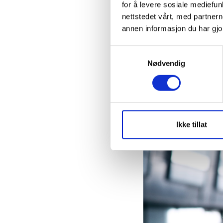
for å levere sosiale mediefu
Daglig leder Ingrid 
nettstedet vårt, med partne
annen informasjon du har gjor
samarbeidspartner in
overordnede strate
Samtykkevalg
Nødvendig
– Bjørnson sin spiss
områder som er særl
Visjonen er tydelig: 
Ikke tillat