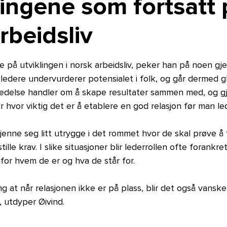
ingene som fortsatt 
rbeidsliv
ke på utviklingen i norsk arbeidsliv, peker han på noen 
ledere undervurderer potensialet i folk, og går dermed g
ledelse handler om å skape resultater sammen med, og 
r hvor viktig det er å etablere en god relasjon før man l
enne seg litt utrygge i det rommet hvor de skal prøve å 
lle krav. I slike situasjoner blir lederrollen ofte forank
mfor hvem de er og hva de står for.
g at når relasjonen ikke er på plass, blir det også vansk
, utdyper Øivind.