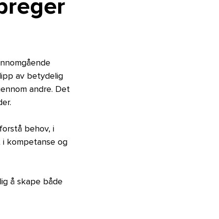
preger
gjennomgående
lipp av betydelig
gjennom andre. Det
eder.
forstå behov, i
ret i kompetanse og
elig å skape både