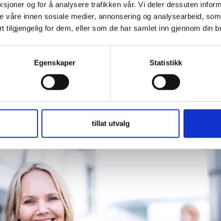
nksjoner og for å analysere trafikken vår. Vi deler dessuten inf
Ottesen forklarer at Bjørnsons kjernekompetanse ligger i 
rne våre innen sosiale medier, annonsering og analysearbeid, s
t tilgjengelig for dem, eller som de har samlet inn gjennom din b
nen leder- og organisasjonsutvikling, tett koblet til vir
gi.
Egenskaper
Statistikk
kompetanse er særlig knyttet til endring, omstilling og at
ig relevante i en tid preget av økende kompleksitet og 
Å gjøre ledere og organisasjoner klare for en ny fremtid.
tillat utvalg