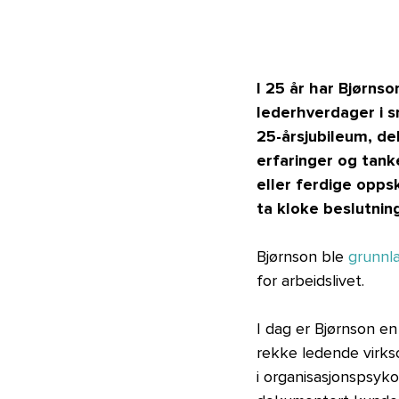
I 25 år har Bjørns
lederhverdager i s
25-årsjubileum, de
erfaringer og tank
eller ferdige opps
ta kloke beslutnin
Bjørnson ble
grunnla
for arbeidslivet.
I dag er Bjørnson en
rekke ledende virks
i organisasjonspsyko