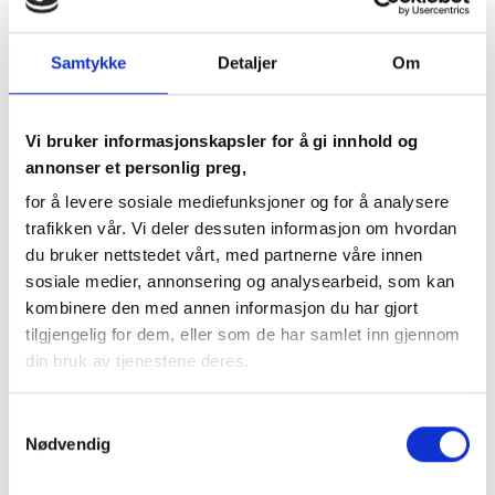
Samtykke
Detaljer
Om
Vi bruker informasjonskapsler for å gi innhold og
annonser et personlig preg,
Stavanger Konserthus
for å levere sosiale mediefunksjoner og for å analysere
trafikken vår. Vi deler dessuten informasjon om hvordan
Bjørnson var en av ti hovedsponsorer under
du bruker nettstedet vårt, med partnerne våre innen
oppføringen av Stavanger Konserthus som sto
sosiale medier, annonsering og analysearbeid, som kan
kombinere den med annen informasjon du har gjort
ferdig i 2012. Konserthuset knytter sammen
tilgjengelig for dem, eller som de har samlet inn gjennom
musikkparken i Bjergsted og byen. Huset har to
din bruk av tjenestene deres.
saler med fremragende akustikk - orkestersalen
med 1500 seter og Zetlitz med en kapasitet opp
Samtykkevalg
mot 2000 ved stående publikum. Huset har i
Nødvendig
løpet av få år tatt en posisjon i kulturlivet både
regionalt og nasjonalt.