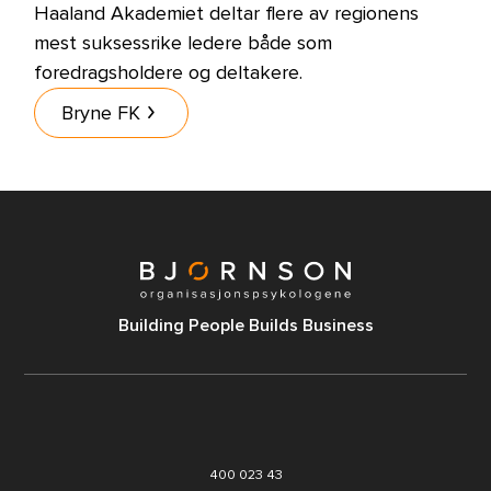
Haaland Akademiet deltar flere av regionens
mest suksessrike ledere både som
foredragsholdere og deltakere.
Bryne FK
B
uilding
P
eople
B
uilds Business
400 023 43