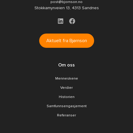
post@bjornson.no
Stokkamyrveien 13, 4313 Sandnes
Aktuelt fra Bjørnson
Om oss
Menneskene
Verdier
Historien
Samfunnsengasjement
Referanser