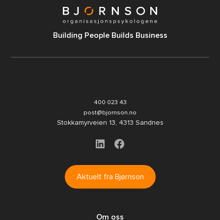
B
uilding
P
eople
B
uilds Business
400 023 43
post@bjornson.no
Stokkamyrveien 13, 4313 Sandnes
Aktuelt fra Bjørnson
Om oss