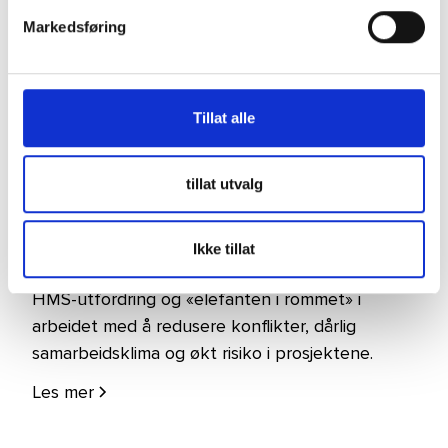
Markedsføring
Arbeidsmiljø
3 min
lesetid
Konflikter i bygg- og
anleggsbransjen: Den
Tillat alle
relasjonelle risikoen mange
overser
tillat utvalg
Lite fokus på relasjonell risiko, psykologisk
trygghet og mellommenneskelig kommunikasjon
Ikke tillat
i bygg- og anleggsprosjekter er både en stor
HMS-utfordring og «elefanten i rommet» i
arbeidet med å redusere konflikter, dårlig
samarbeidsklima og økt risiko i prosjektene.
Les mer