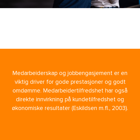
Medarbeiderskap og jobbengasjement er en
viktig driver for gode prestasjoner og godt
omdømme. Medarbeidertilfredshet har også
direkte innvirkning på kundetilfredshet og
økonomiske resultater (Eskildsen m.fl., 2003).