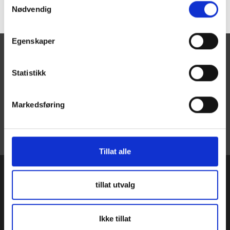
Nødvendig
Egenskaper
Kontakt oss for mer informasjon
Statistikk
og demonstrasjon!
Markedsføring
Ta kontakt
Tillat alle
tillat utvalg
B
uilding
P
eople
B
uilds Business
Ikke tillat