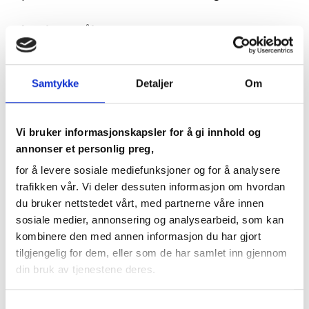
Læringsmål:​
Hvordan du kan bruke Talent-overslag-
modellen for å utvikle egne og andres
Samtykke
Detaljer
Om
styrker​
Få vite mer om hvordan dere kan benytte
Vi bruker informasjonskapsler for å gi innhold og
annonser et personlig preg,
hverandres styrker i team-sammenheng​
for å levere sosiale mediefunksjoner og for å analysere
trafikken vår. Vi deler dessuten informasjon om hvordan
du bruker nettstedet vårt, med partnerne våre innen
Målgruppe:
sosiale medier, annonsering og analysearbeid, som kan
kombinere den med annen informasjon du har gjort
Ledere
tilgjengelig for dem, eller som de har samlet inn gjennom
din bruk av tjenestene deres.
Medarbeidere
Samtykkevalg