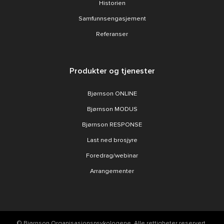
Historien
Samfunnsengasjement
Referanser
Produkter og tjenester
Bjørnson ONLINE
Bjørnson MODUS
Bjørnson RESPONSE
Last ned brosjyre
Foredrag/webinar
Arrangementer
© Bjørnson Organisasjonspsykologene. Alle rettigheter reservert.