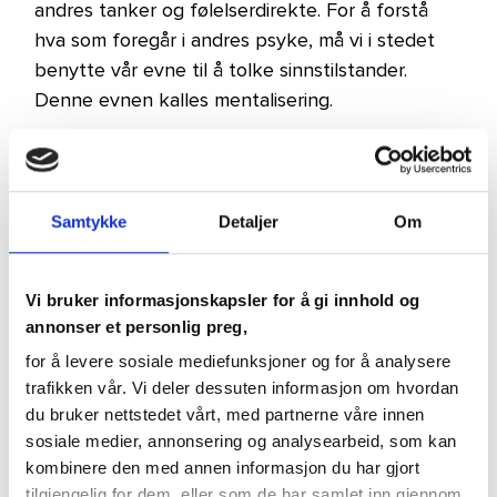
andres tanker og følelserdirekte. For å forstå
hva som foregår i andres psyke, må vi i stedet
benytte vår evne til å tolke sinnstilstander.
Denne evnen kalles mentalisering.​
Læringsmål:​
Hva mentalisering er​
Samtykke
Detaljer
Om
Verdien av å bruke tid på å forstå andres
perspektiv​
Vi bruker informasjonskapsler for å gi innhold og
annonser et personlig preg,
Forutsetning for god mentalisering​
for å levere sosiale mediefunksjoner og for å analysere
Hvorfor mentalisering er sentralt for god
trafikken vår. Vi deler dessuten informasjon om hvordan
ledelse, kommunikasjon og relasjoner​
du bruker nettstedet vårt, med partnerne våre innen
sosiale medier, annonsering og analysearbeid, som kan
kombinere den med annen informasjon du har gjort
tilgjengelig for dem, eller som de har samlet inn gjennom