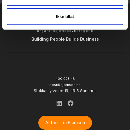
Ikke tillat
B
uilding
P
eople
B
uilds Business
400 023 43
post@bjornson.no
Stokkamyrveien 13, 4313 Sandnes
Aktuelt fra Bjørnson