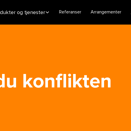
dukter og tjenester
Referanser
Arrangementer
 du konflikten