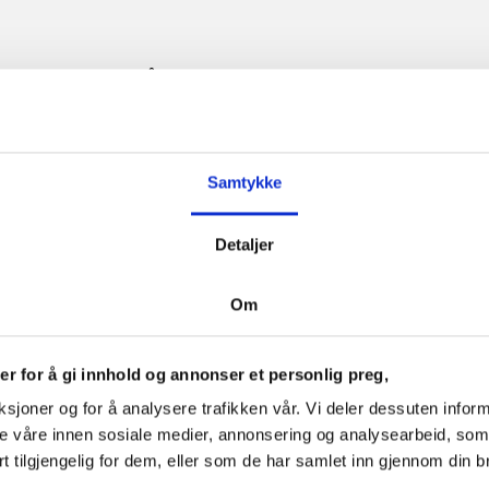
kter, noe som også er formelt
det ikke på egenhånd, trenger
Samtykke
nisasjoner med råd og hjelp,
ger er ledere selv part i
Detaljer
år man utenfor, er Bjørnson en
blemene skal kunne løses på
Om
ien handler det om å være
 på person. Er lederen selv en
dnede eller HR på banen, og
r for å gi innhold og annonser et personlig preg,
 er involvert, er legitimitet
nksjoner og for å analysere trafikken vår. Vi deler dessuten inf
for å få løst saken.
rne våre innen sosiale medier, annonsering og analysearbeid, s
t tilgjengelig for dem, eller som de har samlet inn gjennom din b