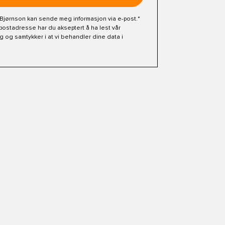
t Bjørnson kan sende meg informasjon via e-post.*
postadresse har du akseptert å ha lest vår
ng
og samtykker i at vi behandler dine data i