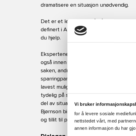
dramatisere en situasjon unødvendig.
Det er et lederansvar å håndtere konfli
definert i Arbeidsmiljøloven. Klarer du 
du hjelp.
Ekspertene i Bjørnson bistår mange orga
også innen konflikthåndtering. Noen gan
saken, andre ganger står de utenfor. St
sparringpartner og rådgiver slik at pro
lavest mulig nivå. Ifølge Ane Johnsen L
tydelig på sak, samtidig som man er myk
del av situasjonen, må lederens overor
Vi bruker informasjonskapsle
Bjørnson bistår gjerne. Uansett hvem som
for å levere sosiale mediefu
og tillit til prosessen et viktig grunnlag 
nettstedet vårt, med partne
annen informasjon du har gjor