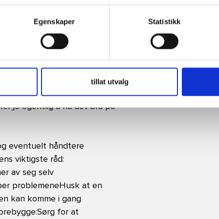
pågått i flere år. Andre sørger
Egenskaper
Statistikk
ker. Lar du en konflikt utvikle
lle på seg. Derfor er Ane
 tak snarest mulig.
g å løse saken rimelig raskt.
tillat utvalg
sjon, kommer i gang igjen. Da
er jo egentlig å ha det bra på
og eventuelt håndtere
ns viktigste råd:
er av seg selv
aper problemeneHusk at en
alogen kan komme i gang
forebygge:Sørg for at