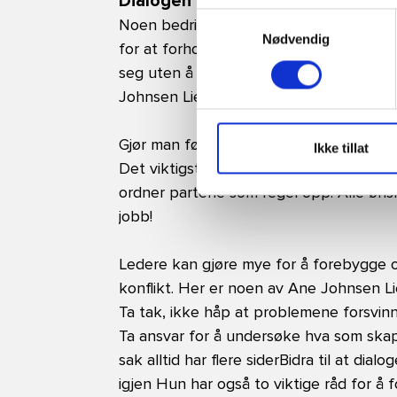
Dialogen må i gang igjen
Samtykkevalg
Noen bedrifter preges av saker som har 
Nødvendig
for at forholdene avklares ila dager og u
seg uten å ta tak i den, vil den bare ba
Johnsen Liens kanskje viktigste råd å ta
Gjør man først det, er det som regel muli
Ikke tillat
Det viktigste er at dialogen, kommunika
ordner partene som regel opp. Alle ønsk
jobb!
Ledere kan gjøre mye for å forebygge 
konflikt. Her er noen av Ane Johnsen Lie
Ta tak, ikke håp at problemene forsvinn
Ta ansvar for å undersøke hva som sk
sak alltid har flere siderBidra til at di
igjen Hun har også to viktige råd for å 