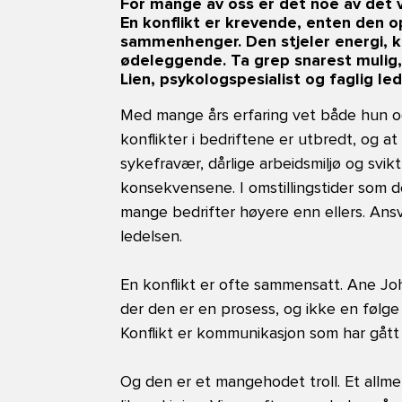
For mange av oss er det noe av det v
En konflikt er krevende, enten den op
sammenhenger. Den stjeler energi, k
ødeleggende. Ta grep snarest mulig
Lien, psykologspesialist og faglig led
Med mange års erfaring vet både hun og
konflikter i bedriftene er utbredt, og at
sykefravær, dårlige arbeidsmiljø og svikt
konsekvensene. I omstillingstider som det
mange bedrifter høyere enn ellers. Ansva
ledelsen.
En konflikt er ofte sammensatt. Ane Joh
der den er en prosess, og ikke en følge
Konflikt er kommunikasjon som har gått 
Og den er et mangehodet troll. Et allm