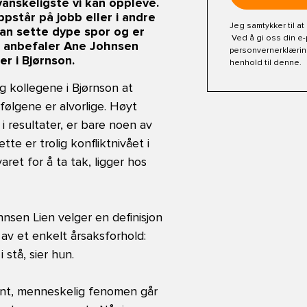
anskeligste vi kan oppleve.
pstår på jobb eller i andre
Jeg samtykker til a
an sette dype spor og er
Ved å gi oss din e-
, anbefaler Ane Johnsen
personvernerklæri
er i Bjørnson.
henhold til denne.
 kollegene i Bjørnson at
 følgene er alvorlige. Høyt
 i resultater, er bare noen av
te er trolig konfliktnivået i
ret for å ta tak, ligger hos
nsen Lien velger en definisjon
 av et enkelt årsaksforhold:
i stå, sier hun.
ent, menneskelig fenomen går