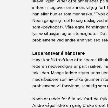
likevel igjen: Vi ser ofte annerledes på 
irriterer meg over en annen, vil jeg fort
han eller hun er som menneske. ”Typisk….
Noen ganger gir dette seg utslag ved a
som «psykopat». Våre egne handlinger for
lys av situasjon og omstendigheter. Det
problemene ved andre enn ved seg selv
Lederansvar å håndtere
Høyt konfliktnivå kan ofte spores tilbake 
lederen nødvendigvis er part i saken, me
tak i den. Mange ledere styrer unna uen
medarbeidere som av ulike grunner slit
problemene vil forsvinne, samtidig som 
Noen er redde for å ta tak fordi de fryk
Andre våger ikke en gang bruke ordet kon