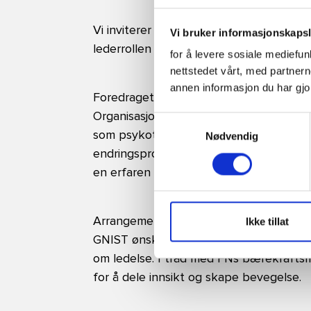
Vi inviterer til økt innsikt, inspirasjon 
Vi bruker informasjonskapsle
lederrollen – og for å spille andre gode,
for å levere sosiale mediefu
nettstedet vårt, med partne
annen informasjon du har gjor
Foredraget holdes av
Kristin Fjermestad
Organisasjonspsykologene. Hun har over
Samtykkevalg
som psykoterapeut, gruppeanalytiker og
Nødvendig
endringsprosesser med fokus på trygghet
en erfaren formidler som engasjerer.
Arrangementet er en del av
GNIST-uke
Ikke tillat
GNIST ønsker ledende kompetanseorgan
om ledelse. I tråd med FNs bærekraftsmå
for å dele innsikt og skape bevegelse.