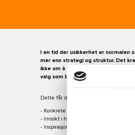
I en tid der usikkerhet er normalen o
mer enn strategi og struktur. Det k
ikke om å være fryktløs – men om å væ
valg som bygger mennesker, ikke ba
Dette får du med deg:
- Konkrete verktøy og øvelser for å styr
- Innsikt i hvordan tillit og sårbarhet
- Inspirasjon til å bygge en kultur de