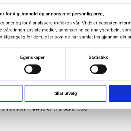
og konkrete verktøy for å utvikle mot i
r for å gi innhold og annonser et personlig preg,
 selv når det koster.
nksjoner og for å analysere trafikken vår. Vi deler dessuten inf
rne våre innen sosiale medier, annonsering og analysearbeid, s
t tilgjengelig for dem, eller som de har samlet inn gjennom din b
, seniorkonsulent i Bjørnson
 25 års erfaring fra helsetjenesten
 leder, og har ledet større
Egenskaper
Statistikk
, tydelige mål og samspill. Kristin er
n
2025, 3. - 7. november: Gjennom
tillat utvalg
isasjoner å dele innsikt og kunnskap
l nummer 17 inviterer vi til samarbeid