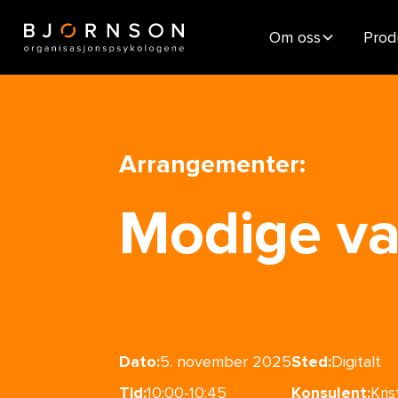
Om oss
Prod
Arrangementer:
Modige va
Dato:
5. november 2025
Sted:
Digitalt
Tid:
10:00-10:45
Konsulent:
Kri