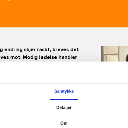
g endring skjer raskt, kreves det
reves mot. Modig ledelse handler
re ekte, tydelig og villig til å ta
re resultater.
Samtykke
ke mot i lederrollen
Detaljer
 henger sammen med modige valg
r mennesker vokser – sammen
Om