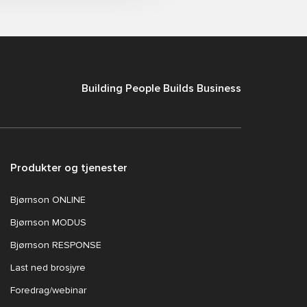
B
uilding
P
eople
B
uilds Business
Produkter og tjenester
Bjørnson ONLINE
Bjørnson MODUS
Bjørnson RESPONSE
Last ned brosjyre
Foredrag/webinar