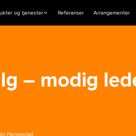
ukter og tjenester
Referanser
Arrangementer
lg – modig led
stin Fjermestad